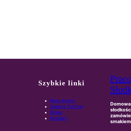
Prac
Szybkie linki
Słodk
Moje konto
Domowa p
Galeria Tortów
słodkośc
Sklep
zamówien
Kontakt
smakiem 