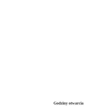
Przejdź
do
treści
Godziny otwarcia