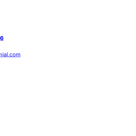
26
ial.com