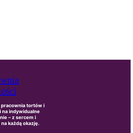
ownia
ości
racownia tortów i
i na indywidualne
ie – z sercem i
na każdą okazję.